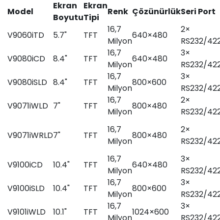
Ekran
Ekran
Model
Renk
Çözünürlük
Seri Port
Boyutu
Tipi
16,7
2×
V9060iTD
5.7"
TFT
640×480
Milyon
RS232/42
16,7
3×
V9080iCD
8.4"
TFT
640×480
Milyon
RS232/42
16,7
3×
V9080iSLD
8.4"
TFT
800×600
Milyon
RS232/42
16,7
2×
V9071iWLD
7"
TFT
800×480
Milyon
RS232/42
16,7
2×
V9071iWRLD
7"
TFT
800×480
Milyon
RS232/42
16,7
3×
V9100iCD
10.4"
TFT
640×480
Milyon
RS232/42
16,7
3×
V9100iSLD
10.4"
TFT
800×600
Milyon
RS232/42
16,7
3×
V9101iWLD
10.1"
TFT
1024×600
Milyon
RS232/42