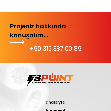
Projeniz hakkında
konuşalım...
+90 312 387 00 89
anasayfa
kurumsal