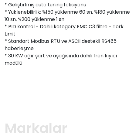
* Geliştirlmiş auto tuning foksiyonu
* Yüklenebilirlik; %150 yüklenme 60 sn, %180 yüklenme
10 sn, %200 yüklenme 1 sn
* PID kontrol - Dahili kategory EMC C3 filtre - Tork
Limit
* Standart Modbus RTU ve ASCII destekli RS485
haberleşme
* 30 KW ağır şart ve aşağısında dahili fren kıyıcı
modülü
Markalar