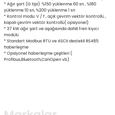
* Ağır şart (G tipi) :%150 yüklenme 60 sn , %180
yüklenme 10 sn, %200 yüklenme 1 sn
* Kontrol modu: V / f , açık çevrim vektör kontrollü ,
kapalı çevrim vektör kontrollü( opsiyonel)
* 37 kW ağır şart ve aşağısında dahili fren kıyıcı
modülü
* Standart Modbus RTU ve ASCII destekli RS485
haberleşme
* Opsiyonel haberleşme çeşitleri (
Profibus,Bluetooth,CanOpen vb)
Markalar