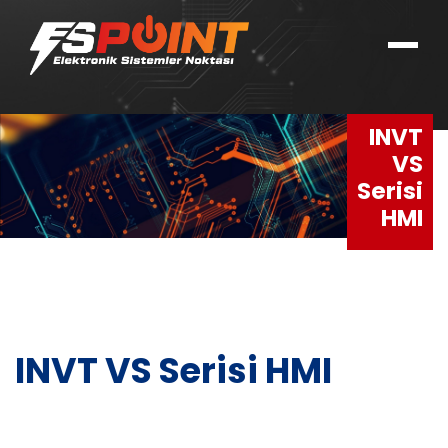
INVT
VS
Serisi
HMI
INVT VS Serisi HMI