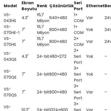
Ekran
Seri
Model
Renk
Çözünürlük
Ethernet
Be
Boyutu
Port
VS-
16,7
1×
4.3"
640×480
Var
24
043HS
Milyon
COM
VS-
16,7
1×
7"
800×480
Yok
24
070HE-1
Milyon
COM
VS-
16,7
2×
7"
800×480
Var
24
070HS
Milyon
COM
2×
VS-
4.3"
24-bit
480×272
Seri
Yok
–
043QE
Port
3×
VS-
7"
24-bit
800×480
Seri
Yok
–
070QE
Port
3×
VS-
7"
24-bit
800×480
Seri
Var
–
070QS
Port
3×
VS-
10.2"
24-bit
1024×600
Seri
Var
–