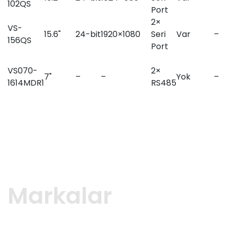
102QS
Port
2×
VS-
15.6"
24-bit
1920×1080
Seri
Var
–
156QS
Port
VS070-
2×
7"
–
–
Yok
–
1614MDR1
RS485
Markalar