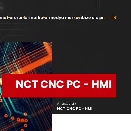
TR
zmetler
ürünler
markalar
medya merkezi
bize ulaşın
NCT CNC PC - HMI
Anasayfa /
NCT CNC PC - HMI