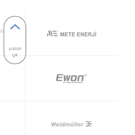
yukarı
çık