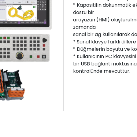
* Kapasitifin dokunmatik e
dostu bir
arayüzün (HMI) oluşturulma
zamanda
sanal bir ağ kullanılarak da 
* Sanal klavye farklı dill
* Düğmelerin boyutu ve kon
* Kullanıcının PC klavyesin
bir USB bağlantı noktasına
kontrolünde mevcuttur.