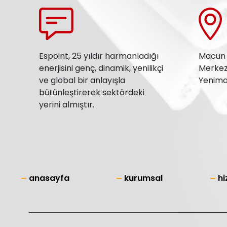
Espoint, 25 yıldır harmanladığı
Macun M
enerjisini genç, dinamik, yenilikçi
Merkezi
ve global bir anlayışla
Yenima
bütünleştirerek sektördeki
yerini almıştır.
anasayfa
kurumsal
hi