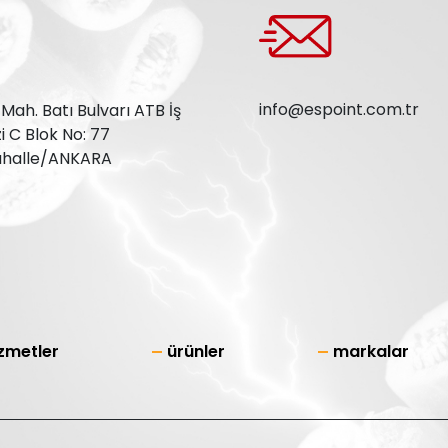
info@espoint.com.tr
ah. Batı Bulvarı ATB İş
 C Blok No: 77
halle/ANKARA
zmetler
ürünler
markalar